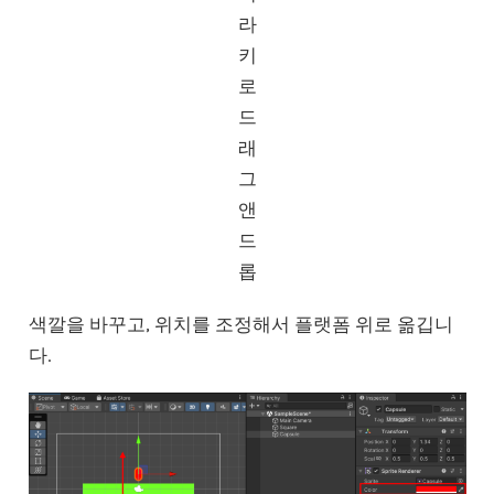
라
키
로
드
래
그
앤
드
롭
색깔을 바꾸고, 위치를 조정해서 플랫폼 위로 옮깁니
다.