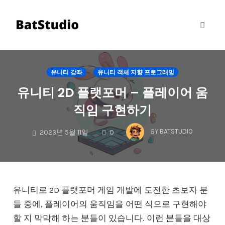
Toggl
naviga
Skip
to
유니티 강좌
유니티 객체 지향 프로그래밍
content
유니티 2D 플랫포머 – 플레이어 움
직임 구현하기
COMMENTS
BY
BATSTUDIO
2023년 5월 11일
0
유니티로 2D 플랫포머 게임 개발에 도전한 초보자 분
들 중에, 플레이어의 움직임을 어떤 식으로 구현해야
할 지 막막해 하는 분들이 있습니다. 이런 분들을 대상