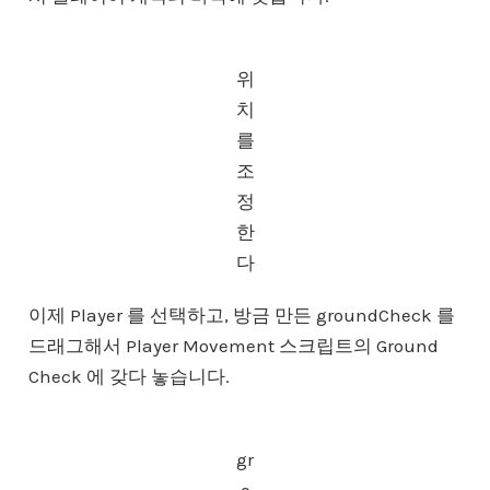
위
치
를
조
정
한
다
이제 Player 를 선택하고, 방금 만든 groundCheck 를
드래그해서 Player Movement 스크립트의 Ground
Check 에 갖다 놓습니다.
gr
o