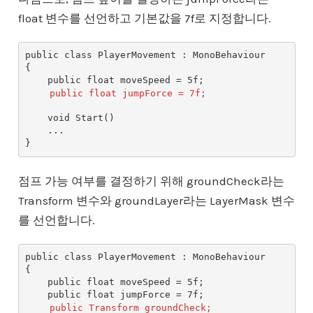
float 변수를 선언하고 기본값을 7f로 지정합니다.
public class PlayerMovement : MonoBehaviour

{

    public float moveSpeed = 5f;

public float jumpForce = 7f;
    void Start()

    ...

점프 가능 여부를 결정하기 위해 groundCheck라는
Transform 변수와 groundLayer라는 LayerMask 변수
를 선언합니다.
public class PlayerMovement : MonoBehaviour

{

    public float moveSpeed = 5f;

    public float jumpForce = 7f;

public Transform groundCheck;