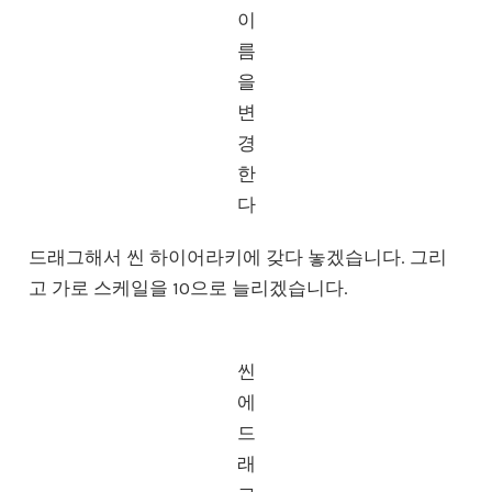
이
름
을
변
경
한
다
드래그해서 씬 하이어라키에 갖다 놓겠습니다. 그리
고 가로 스케일을 10으로 늘리겠습니다.
씬
에
드
래