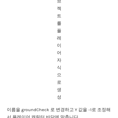
브
젝
트
를
플
레
이
어
자
식
으
로
생
성
이름을 groundCheck 로 변경하고 Y 값을 -1로 조정해
서 플레이어 캐릭터 바닥에 맞춥니다.