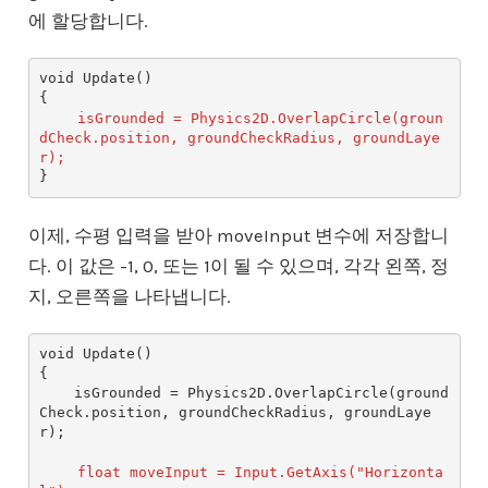
에 할당합니다.
void Update()

{

isGrounded = Physics2D.OverlapCircle(groun
dCheck.position, groundCheckRadius, groundLaye
r);
이제, 수평 입력을 받아 moveInput 변수에 저장합니
다. 이 값은 -1, 0, 또는 1이 될 수 있으며, 각각 왼쪽, 정
지, 오른쪽을 나타냅니다.
void Update()

{

    isGrounded = Physics2D.OverlapCircle(ground
Check.position, groundCheckRadius, groundLaye
r);

float moveInput = Input.GetAxis("Horizonta