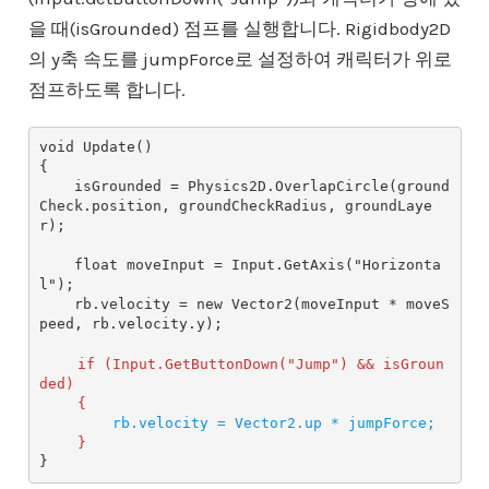
을 때(isGrounded) 점프를 실행합니다. Rigidbody2D
의 y축 속도를 jumpForce로 설정하여 캐릭터가 위로
점프하도록 합니다.
void Update()

{

    isGrounded = Physics2D.OverlapCircle(ground
Check.position, groundCheckRadius, groundLaye
r);

    float moveInput = Input.GetAxis("Horizonta
l");

    rb.velocity = new Vector2(moveInput * moveS
peed, rb.velocity.y);

if (Input.GetButtonDown("Jump") && isGroun
ded)
{
rb.velocity = Vector2.up * jumpForce;
}
}