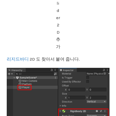
li
d
er
2
D
추
가
리지드바디
2D 도 찾아서 붙여 줍니다.