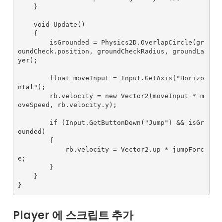
    }

    void Update()

    {

        isGrounded = Physics2D.OverlapCircle(gr
oundCheck.position, groundCheckRadius, groundLa
yer);

        float moveInput = Input.GetAxis("Horizo
ntal");

        rb.velocity = new Vector2(moveInput * m
oveSpeed, rb.velocity.y);

        if (Input.GetButtonDown("Jump") && isGr
ounded)

        {

            rb.velocity = Vector2.up * jumpForc
e;

        }

    }

Player 에 스크립트 추가