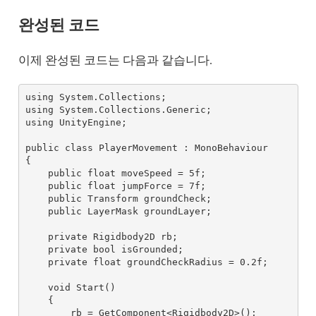
완성된 코드
이제 완성된 코드는 다음과 같습니다.
using System.Collections;

using System.Collections.Generic;

using UnityEngine;

public class PlayerMovement : MonoBehaviour

{

    public float moveSpeed = 5f;

    public float jumpForce = 7f;

    public Transform groundCheck;

    public LayerMask groundLayer;

    private Rigidbody2D rb;

    private bool isGrounded;

    private float groundCheckRadius = 0.2f;

    void Start()

    {

        rb = GetComponent<Rigidbody2D>();
