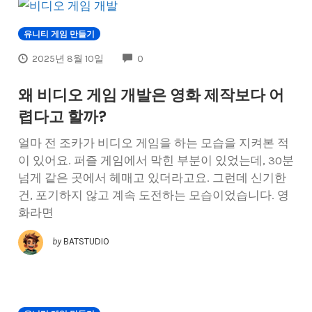
유니티 게임 만들기
COMMENTS
2025년 8월 10일
0
왜 비디오 게임 개발은 영화 제작보다 어
렵다고 할까?
얼마 전 조카가 비디오 게임을 하는 모습을 지켜본 적
이 있어요. 퍼즐 게임에서 막힌 부분이 있었는데, 30분
넘게 같은 곳에서 헤매고 있더라고요. 그런데 신기한
건, 포기하지 않고 계속 도전하는 모습이었습니다. 영
화라면
by
BATSTUDIO