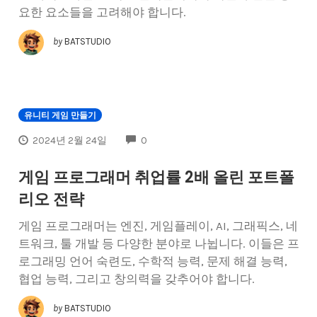
요한 요소들을 고려해야 합니다.
by
BATSTUDIO
유니티 게임 만들기
COMMENTS
2024년 2월 24일
0
게임 프로그래머 취업률 2배 올린 포트폴
리오 전략
게임 프로그래머는 엔진, 게임플레이, AI, 그래픽스, 네
트워크, 툴 개발 등 다양한 분야로 나뉩니다. 이들은 프
로그래밍 언어 숙련도, 수학적 능력, 문제 해결 능력,
협업 능력, 그리고 창의력을 갖추어야 합니다.
by
BATSTUDIO