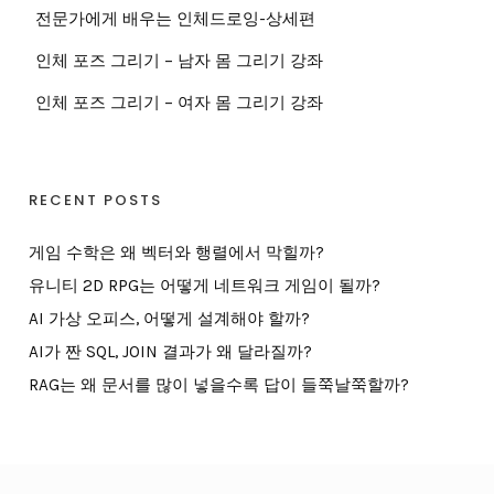
전문가에게 배우는 인체드로잉-상세편
인체 포즈 그리기 – 남자 몸 그리기 강좌
인체 포즈 그리기 – 여자 몸 그리기 강좌
RECENT POSTS
게임 수학은 왜 벡터와 행렬에서 막힐까?
유니티 2D RPG는 어떻게 네트워크 게임이 될까?
AI 가상 오피스, 어떻게 설계해야 할까?
AI가 짠 SQL, JOIN 결과가 왜 달라질까?
RAG는 왜 문서를 많이 넣을수록 답이 들쭉날쭉할까?