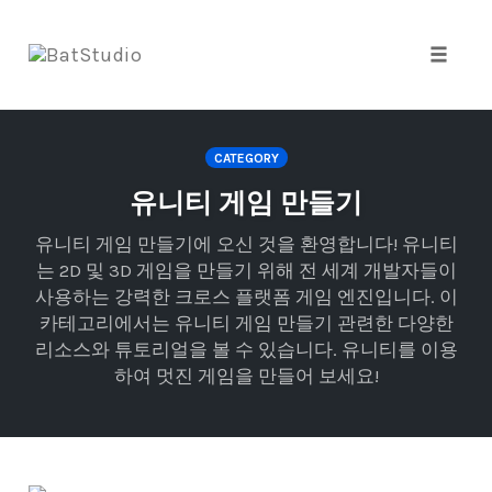
Toggle
naviga
Skip
to
CATEGORY
content
유니티 게임 만들기
유니티 게임 만들기에 오신 것을 환영합니다! 유니티
는 2D 및 3D 게임을 만들기 위해 전 세계 개발자들이
사용하는 강력한 크로스 플랫폼 게임 엔진입니다. 이
카테고리에서는 유니티 게임 만들기 관련한 다양한
리소스와 튜토리얼을 볼 수 있습니다. 유니티를 이용
하여 멋진 게임을 만들어 보세요!