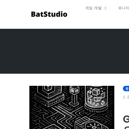
게임 개발
유니티
Skip
to
content
유