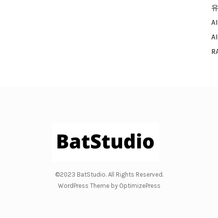
유
A
A
R
©2023 BatStudio. All Rights Reserved.
WordPress Theme by OptimizePress