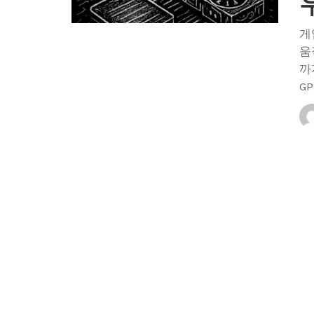
게
움
까
G