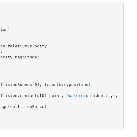
ct, collision.contacts[0].point, 
Quaternion
.identity);
