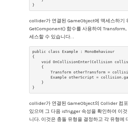
collider가 연결된 GameObject에 액세스하기 위
GetComponent() 함수를 사용하여 Transform
세스할 수 있습니다. .
public class Example : MonoBehaviour

{

    void OnCollisionEnter(Collision collision)

    {

        Transform otherTransform = collision.gameObject.GetComponent<Transform>();

        Example otherScript = collision.gameObject.GetComponent<Example>();

    }

collider가 연결된 GameObject의 Collider
있으며 그 다음 isTrigger 속성을 확인하여
니다. 이것은 충돌 유형을 결정하고 각 유형에 