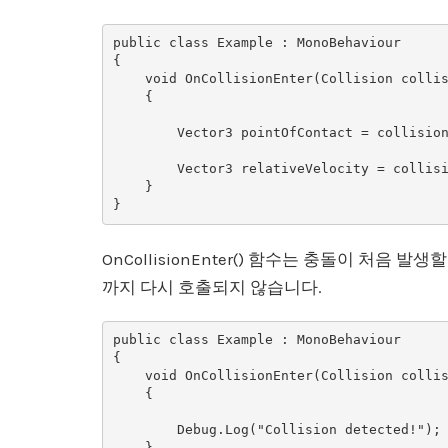
public class Example : MonoBehaviour

{

    void OnCollisionEnter(Collision collision)

    {

        Vector3 pointOfContact = collision.contacts[0].point;

        Vector3 relativeVelocity = collision.relativeVelocity;        

    }

OnCollisionEnter() 함수는 충돌이 처음
까지 다시 호출되지 않습니다.
public class Example : MonoBehaviour

{

    void OnCollisionEnter(Collision collision)

    {

        Debug.Log("Collision detected!");

    }
