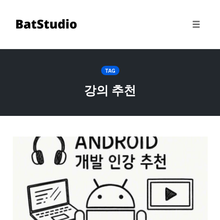
Toggle 
Skip
to
TAG
content
강의 추천