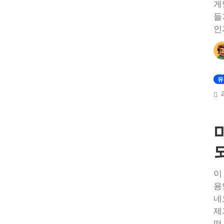
게
들
인
유
이
용
네
제
떤