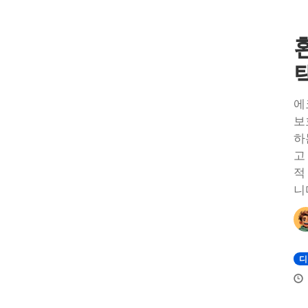
에
보
하
고
적
니
디