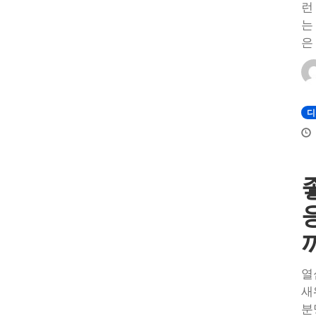
런
는
은
디
열
새
분