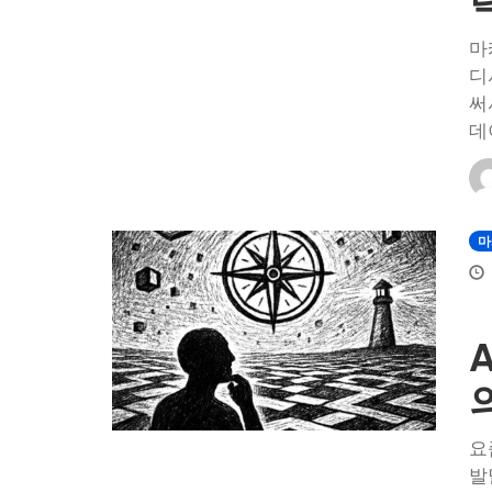
마
디
써
데
마
요
발