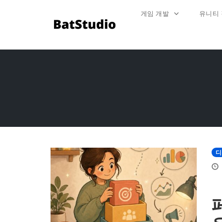
게임 개발
유니티
Skip
to
content
디