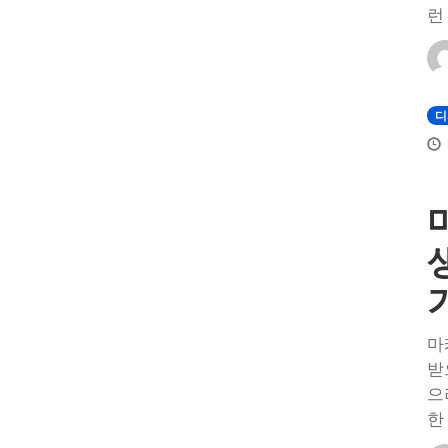
런
디
마
받
으
한