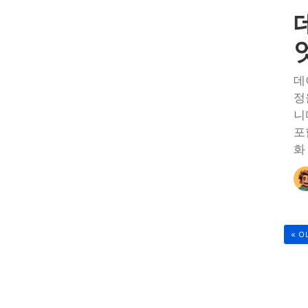
데
정
니
포
화
« O