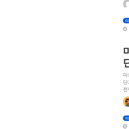
디
마
단
전
디