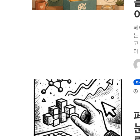
페
는
고
터
마