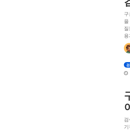
구
을
질
용
검
검
기