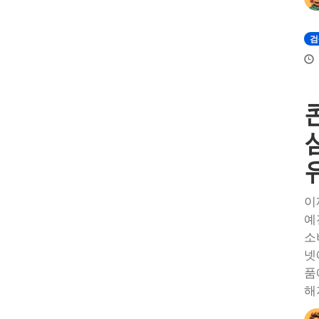
검
이
예
소
넷
품
해