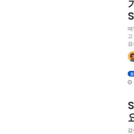
매
고
검
검
검