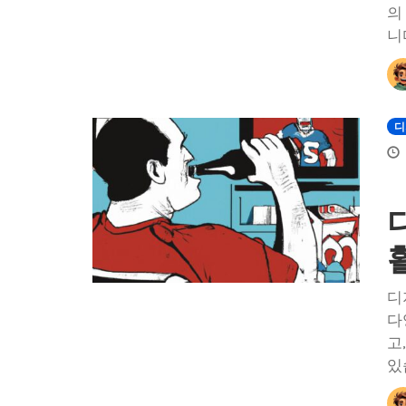
의
니
디
디
다
고
있