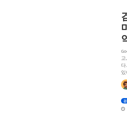
G
고
다
있
검