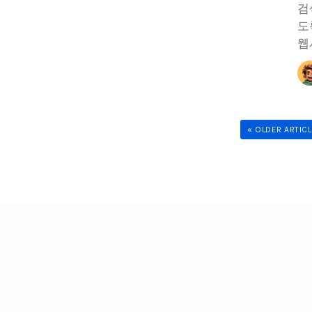
검
도
웹
« OLDER ARTIC