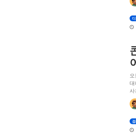
디
오
대
사
검