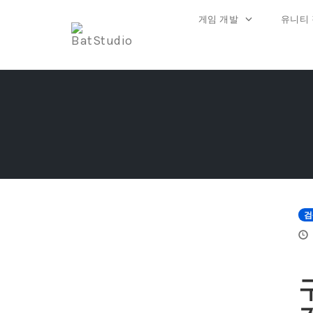
게임 개발
유니티
Skip
to
content
검