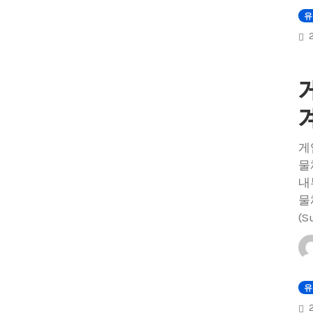
유
게
물
내
물
(S
유