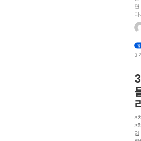
면
다.
유
3
2
임