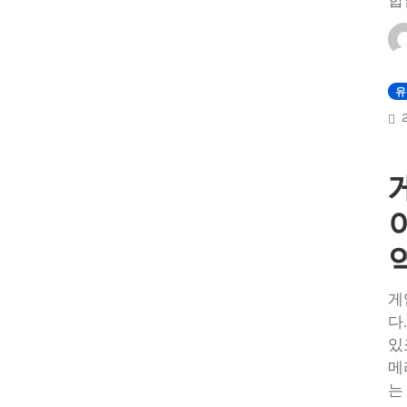
합
유
게
다
있
메
는