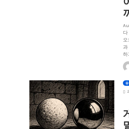
A
다
오
과
하
유