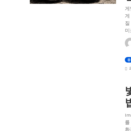
게
게
질
미
유
Im
를
환