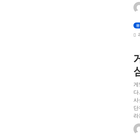
유
게
다
사
단
라