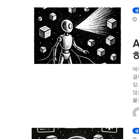
생
에
결
앞
않
붙
생