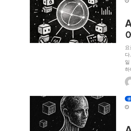
요
다
일
하
생