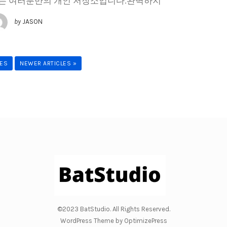
는 여러분만의 개인 저장소입니다.완벽하지
by
JASON
LES
NEWER ARTICLES »
©2023 BatStudio. All Rights Reserved.
WordPress Theme by OptimizePress