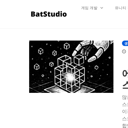
게임 개발
유니티
Skip
to
생
content
많
스
이
스
합