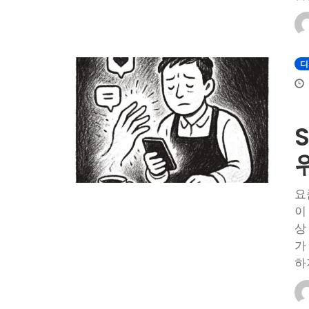
디
요
이
상
가
하