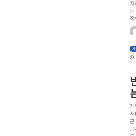
자
는
작
게
게
지
곤
공