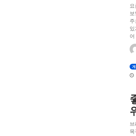
요
보
주
있
어
게
브
목