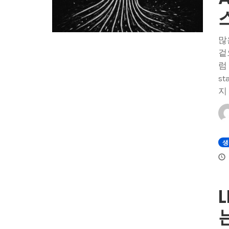
많
겉
럼
s
지
생