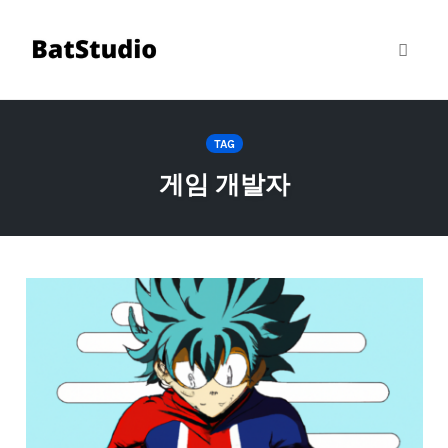
Toggle
Skip
to
TAG
content
게임 개발자